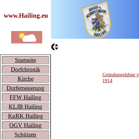
www.Hailing.eu
Startseite
Dorfchronik
Gründungsfahne 
Kirche
1914
Dorferneuerung
FFW Hailing
KLJB Hailing
KuRK Hailing
OGV Hailing
Schützen